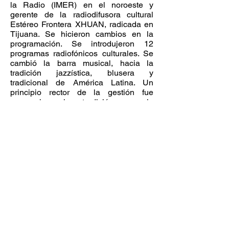
la Radio (IMER) en el noroeste y
gerente de la radiodifusora cultural
Estéreo Frontera XHUAN, radicada en
Tijuana. Se hicieron cambios en la
programación. Se introdujeron 12
programas radiofónicos culturales. Se
cambió la barra musical, hacia la
tradición jazzística, blusera y
tradicional de América Latina. Un
principio rector de la gestión fue
aprovechar la tradición en la
producción de programas culturales en
la región para darles un espacio y una
difusión mayor. Se impulsó el aumento
del universo de radioescuchas, se
firmaron convenios con instituciones
culturales y se fomentó la cobertura del
proceso cultural de la región.